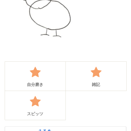
自分磨き
雑記
スピッツ