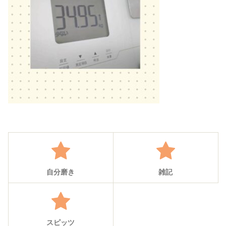
自分磨き
雑記
スピッツ