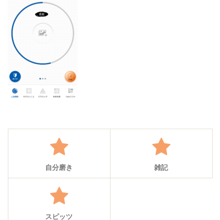
自分磨き
雑記
スピッツ