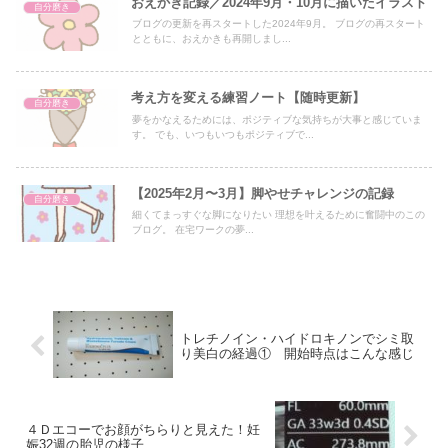
おえかき記録／2024年9月・10月に描いたイラスト
自分磨き
ブログの更新を再スタートした2024年9月。 ブログの再スタート
とともに、おえかきも再開しまし...
考え方を変える練習ノート【随時更新】
自分磨き
夢をかなえるためには、ポジティブな気持ちが大事と感じていま
す。 でも、いつもいつもポジティブで...
【2025年2月〜3月】脚やせチャレンジの記録
自分磨き
細くてまっすぐな脚になりたい 理想を叶えるために奮闘中のこの
ブログ。 在宅ワークの夢...
トレチノイン・ハイドロキノンでシミ取
り美白の経過① 開始時点はこんな感じ
４Ｄエコーでお顔がちらりと見えた！妊
娠32週の胎児の様子